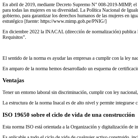
En abril de 2019, mediante Decreto Supremo N° 008-2019-MIMP, el 
para todas las mujeres en su diversidad. La Política Nacional de Igual
gobierno, para garantizar los derechos humanos de las mujeres en igua
estratégico [fuente: https://www.mimp.gob.pe/PNIG/]
En diciembre 2022 la INACAL (dirección de normalización) public
Requisitos”.
El sentido de la norma es ayudar las empresas a cumplir con la ley na
En amparo de la norma hemos desarrollado un esquema de certificación
Ventajas
Tener un entorno laboral sin discriminación, cumplir con ley nacional,
La estructura de la norma Inacal es de alto nivel y permite integrarse
ISO 19650 sobre el ciclo de vida de una construcción
Esta norma ISO está orientada a la Organización y digitalización de i
Es aplicable a todo el ciclo de vida de cualquier activo construido, incl