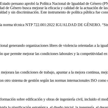
Estado peruano aprobó la Política Nacional de Igualdad de Género (P
dad de Género busca mejorar la eficacia y calidad de la actuación de las
ldad y sin discriminación. Este instrumento de política pública fue con
a la norma técnica NTP 722.001:2022 IGUALDAD DE GÉNERO. “Sistemas
cional generando organizaciones libres de violencia orientadas a la igu
 que permite mejorar las condiciones laborales y la competitividad en
 mejorara las condiciones de trabajo, apuntar a la mejora continua, mej
 con otro sistema de gestión según las normas internacionales ISO como 
nformación sobre edificación y obras de ingeniería civil, incluido el m
uida la planificación estratégica, el diseño inicial, la ingeniería, el des